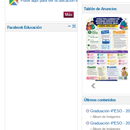
Pulse aquí para ver la ubicación en el mapa
Tablón de Anuncios
Más
Facebook Educación
Últimos contenidos
Graduación 4ºESO - 2
-
Álbum de Imágenes
Graduación 4ºESO - 2
-
Álbum de Imágenes