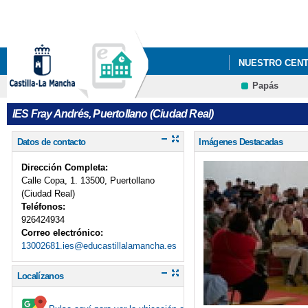
NUESTRO CEN
Papás
IES Fray Andrés, Puertollano (Ciudad Real)
Datos de contacto
Imágenes Destacadas
Dirección Completa:
Calle Copa, 1. 13500, Puertollano
(Ciudad Real)
Teléfonos:
926424934
Correo electrónico:
13002681.ies@educastillalamancha.es
Localízanos