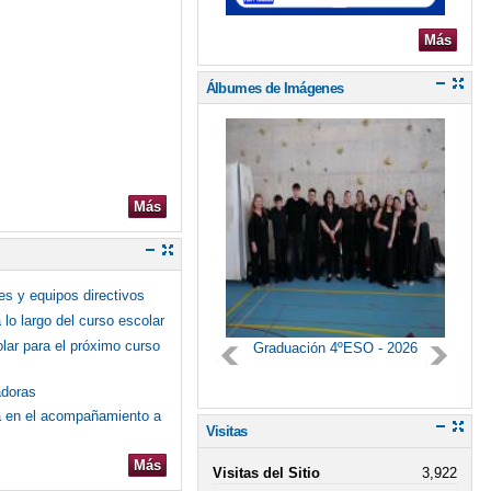
Más
Álbumes de Imágenes
Más
es y equipos directivos
lo largo del curso escolar
olar para el próximo curso
Graduación 4ºESO - 2026
adoras
ca en el acompañamiento a
Visitas
Más
Visitas del Sitio
3,922