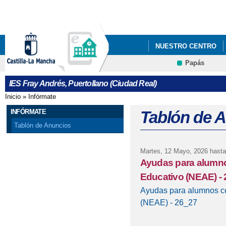
Pa
co
pri
NUESTRO CENTRO
Papás
GUIA DE ADMISIÓN 26
IES Fray Andrés, Puertollano (Ciudad Real)
Inicio
»
Infórmate
Se encuentra usted aquí
INFÓRMATE
Tablón de 
Tablón de Anuncios
Martes, 12 Mayo, 2026
hasta
Ayudas para alumno
Educativo (NEAE) -
Ayudas para alumnos c
(NEAE) - 26_27